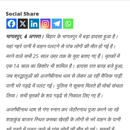
Social Share
भागलपुर, 4 अगस्त।
बिहार के भागलपुर में बड़ा हादसा हुआ है।
यहां गहरे पानी में वाहन पलटने से पांच लोगों की मौत हो गई है।
मरने वाले सभी 25 साल उम्र तक के युवा बताए गए हैं। मृतकों में
एक 14 साल का किशोर भी शामिल है। हादसा रात बारह बजे हुआ,
जब श्रद्धालुओं को अजगैबीनाथ धाम से लेकर आ रही मैजिक गाड़ी
NOW VIEWING
पानी भरे गड्ढे में पलट गई। पुलिस ने सूचना मिलते ही मोर्चा संभाल
बिहार के भागलपुर में बड़ा हादसा: करंट की चपेट में आने के बाद गड्ढे में जा गिरी DJ
अमेर
लिया। सभी मृतकों के शव गड्ढे से निकाल लिए गए हैं।
वैन, 5 की दर्दनाक मौत, कई घायल
पर ह
August
Au
अजगैबीनाथ धाम से गंगा स्नान कर जेठौरनाथ पूजा करने जा रहे
4,
4,
शाहकुंड बाजार स्थित कसबा खेरही के लोगों से भरे वाहन के पानी
2025
20
भरे गड्ढे में पलट जाने से पांच लोगों की मौत हो गई। मृतकों में