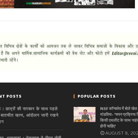
NT POSTS
POPULAR POSTS
 : छात्रों की सरकार के साथ पहले
NSF कॉन्क्लेव में बोले खेल 
मांडविया- ‘चयन प्रक्रिया निष
 बातचीत खत्म, आंदोलन जारी रखने
किसी एथलीट के साथ नाइंस
िग
होनी चाहिए’
AUGUST 8, 20
ित्र, धन्यवाद’ : नेतन्याहू ने पीएम मोदी