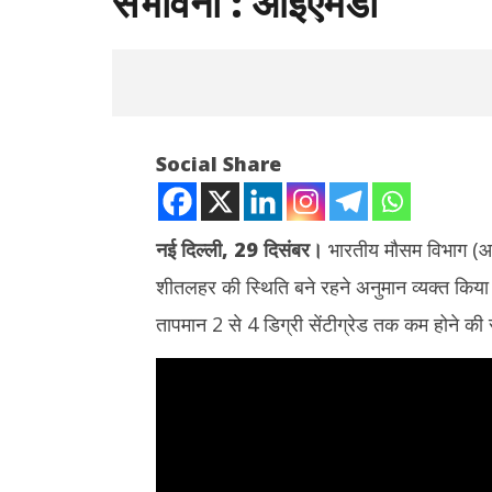
संभावना : आईएमडी
Social Share
नई दिल्ली, 29 दिसंबर।
भारतीय मौसम विभाग (आईए
शीतलहर की स्थिति बने रहने अनुमान व्‍यक्‍त किया 
NOW VIEWING
तापमान 2 से 4 डिग्री सेंटीग्रेड तक कम होने की 
देश के उत्तर-पश्चिम भागों में अगले दो दिनों तक
झारखंड : छा
शीतलहर की संभावना : आईएमडी
बातचीत खत्म
December
Decemb
29, 2021
29, 202