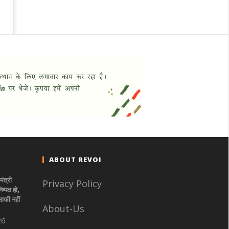
ABOUT REVOI
मंत्री
Privacy Policy
्पक्ष हो,
ाफी नहीं
About-Us
26