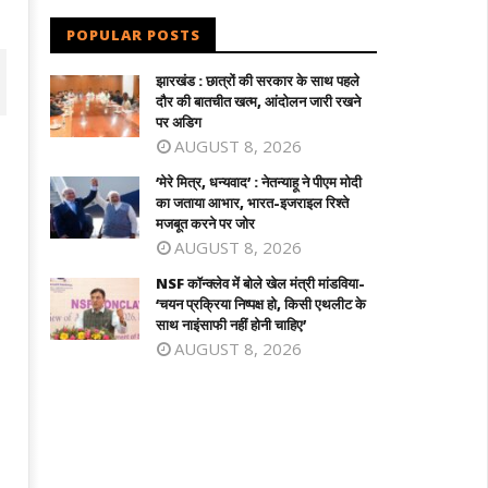
POPULAR POSTS
झारखंड : छात्रों की सरकार के साथ पहले
दौर की बातचीत खत्म, आंदोलन जारी रखने
पर अडिग
AUGUST 8, 2026
‘मेरे मित्र, धन्यवाद’ : नेतन्याहू ने पीएम मोदी
का जताया आभार, भारत-इजराइल रिश्ते
मजबूत करने पर जोर
AUGUST 8, 2026
NSF कॉन्क्लेव में बोले खेल मंत्री मांडविया-
‘चयन प्रक्रिया निष्पक्ष हो, किसी एथलीट के
साथ नाइंसाफी नहीं होनी चाहिए’
AUGUST 8, 2026
 कॉन्क्लेव में बोले खेल मंत्री मांडविया- ‘चयन
तमिलनाडु के सीएम विजय को राहत : पत्नी संगीता
क्रिया निष्पक्ष हो, किसी एथलीट के साथ
वापस ली तलाक की अर्जी
ंसाफी नहीं होनी चाहिए’
December
ecember
29, 2021
9, 2021