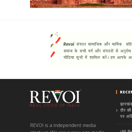
RECE
झारखंड
दौर की
पर अड
REVOI is a independent media
‘मेरे म