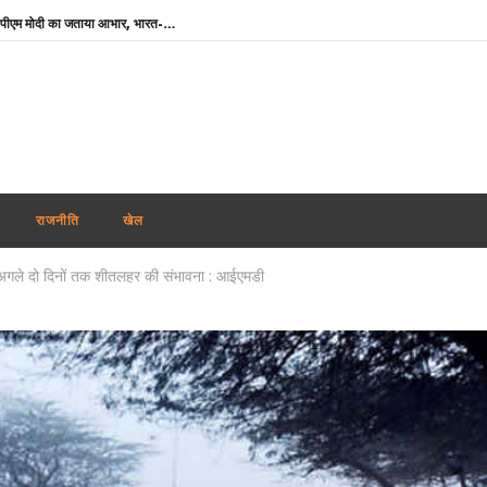
‘मेरे मित्र, धन्यवाद’ : नेतन्याहू ने पीएम मोदी का जताया आभार, भारत-इजराइल रिश्ते मजबूत करने पर जोर
NSF कॉन्क्लेव में बोले खेल मंत्री मांडविया- ‘चयन प्रक्रिया निष्पक्ष हो, किसी एथलीट के साथ नाइंसाफी नहीं होनी चाहिए’
तमिलनाडु के सीएम विजय को राहत : पत्नी संगीता ने वापस ली तलाक की अर्जी
भारतीय नाविकों की सुरक्षा सर्वोच्च प्राथमिकता, खाड़ी क्षेत्र में 24 घंटे हेल्पलाइन सक्रिय : विदेश मंत्रालय
पंजाब में फिर अकाली दल-भाजपा गठबंधन की अटकलें : सुखबीर बादल ने पीएम मोदी से की मुलाकात, AAP ने कसा तंज
थाईलैंड : 9वीं कक्षा के छात्र ने पहले दादा-दादी की हत्या की, फिर स्कूल पहुंचकर 5 शिक्षकों को उतारा मौत के घाट
राजनीति
खेल
शेयर बाजार में गिरावट के साथ कारोबारी सप्ताह का समापन, सेंसेक्स 456 अंक टूटा, निफ्टी 65 अंक कमजोर
में अगले दो दिनों तक शीतलहर की संभावना : आईएमडी
कोरिया मास्टर्स : अश्मिता की टॉप सीड पर स्तब्धकारी जीत, रक्षिता ने तन्वी को बाहर किया, सेमीफाइनल में आमने-सामने
बांग्लादेश ने बिजली व गैस संकट के बीच भारत से अधिक डीजल सप्लाई की अपील की
झारखंड : छात्रों की सरकार के साथ पहले दौर की बातचीत खत्म, आंदोलन जारी रखने पर अडिग