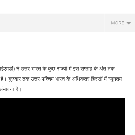
MORE
मडी) ने उत्तर भारत के कुछ राज्यों में इस सप्ताह के अंत तक
है। गुरुवार तक उत्तर-पश्चिम भारत के अधिकतर हिस्सों में न्यूनतम
संभावना है।
त्रों की सरकार के साथ पहले दौर की
‘मेरे मित्र, धन्यवाद’ : नेतन्याहू ने पीएम मोदी का
NSF
, आंदोलन जारी रखने पर अडिग
जताया आभार, भारत-इजराइल रिश्ते मजबूत करने
प्र
पर जोर
नाइ
er
December
D
1
29, 2021
2