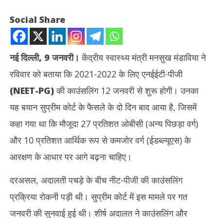
Social Share
नई दिल्ली, 9 जनवरी।
केंद्रीय स्वास्थ्य मंत्री मनसुख मंडाविया ने
रविवार को बताया कि 2021-2022 के लिए एनईईटी-पीजी
(
NEET-PG
)
की काउंसलिंग 12 जनवरी से शुरू होगी। उनका
यह बयान सुप्रीम कोर्ट के फैसले के दो दिन बाद आया है, जिसमें
कहा गया था कि मौजूदा 27 प्रतिशत ओबीसी (अन्य पिछड़ा वर्ग)
NOW VIEWING
और 10 प्रतिशत आर्थिक रूप से कमजोर वर्ग (ईडब्ल्यूएस) के
स्वास्थ्य मंत्री मांडविया ने दी खुशखबरी – 12 जनवरी से शुरू होगी एनईईटी पीजी की
गुजर
आरक्षण के आधार पर आगे बढ़ना चाहिए।
काउंसलिंग
कॉन्
January
Ja
दरअसल, अदालती पचड़े के बीच नीट-पीजी की काउंसलिंग
9,
9,
प्रक्रिया रोकनी पड़ी थी। सुप्रीम कोर्ट में इस मामले पर गत
2022
20
जनवरी की सुनवाई हुई थी। शीर्ष अदालत ने काउंसलिंग और