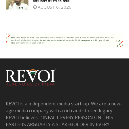
देकर हटाने का बना रही दबाव
AUGUST 6, 2026
REVOI is a independent media start-up. We are a new-
age media company with a rich and storied legacy.
REVOI believes : “INFACT EVERY PERSON ON THIS
EARTH IS ARGUABLY A STAKEHOLDER IN EVERY