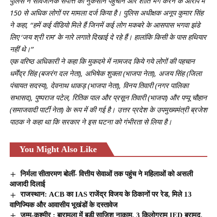
पुलिस ने सार्वजनिक संपत्ति को नुकसान पहुंचाने और शांति भंग करने के आरोप में
150 से अधिक लोगों पर मामला दर्ज किया है। पुलिस अधीक्षक अनूप कुमार सिंह
ने कहा, ‘‘हमें कई वीडियो मिले हैं जिनमें कई लोग मकबरे के आसपास भगवा झंडे
लिए ‘जय श्री राम’ के नारे लगाते दिखाई दे रहे हैं। हालांकि किसी के पास हथियार
नहीं थे।’’
एक वरिष्ठ अधिकारी ने कहा कि मुकदमे में नामजद किये गये लोगों की पहचान
धर्मेंद्र सिंह (बजरंग दल नेता), अभिषेक शुक्ला (भाजपा नेता), अजय सिंह (जिला
पंचायत सदस्य), देवनाथ धाकड़ (भाजपा नेता), विनय तिवारी (नगर पालिका
सभासद), पुष्पराज पटेल, रितिक पाल और प्रसून तिवारी (भाजपा) और पप्पू चौहान
(समाजवादी पार्टी नेता) के रूप में की गई है। उत्तर प्रदेश के उपमुख्यमंत्री ब्रजेश
पाठक ने कहा था कि सरकार ने इस घटना को गंभीरता से लिया है।
You Might Also Like
निर्मला सीतारमण बोलीं- वित्तीय सेवाओं तक पहुंच ने महिलाओं को असली
आजादी दिलाई
राजस्थान: ACB का IAS राजेंद्र विजय के ठिकानों पर रेड, मिले 13
वाणिज्यिक और आवासीय भूखंडों के दस्तावेज
जम्मू-कश्मीर : बारामूला में बड़ी साजिश नाकाम, 3 किलोग्राम IED बरामद,