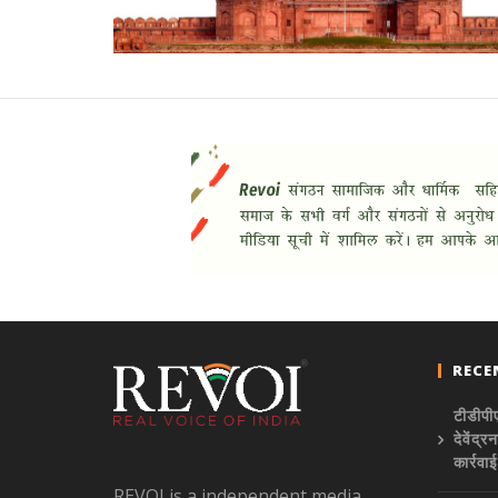
RECE
टीडीपीए
देवेंद
कार्रवा
REVOI is a independent media