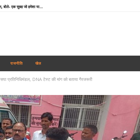
राघव चड्ढा ने पीएम मोदी से की मुलाकात, बोले- एक सुबह जो हमेशा याद रहेगी
रिजिजू का राहुल गांधी पर निशाना, बोले- महिला आरक्षण विधेयक के समर्थन में नहीं होनी चाहिए दिक्कत
IIT Delhi Convocation: PM मोदी आज आईआईटी दिल्ली के 57वें दीक्षांत समारोह में होंगे शामिल, ‘परम प्रज्ञा’ सुपरकंप्यूटिंग सेंटर का करेंगे उद्घाटन
Weather Update : देश के कई हिस्सों में भारी बारिश का अलर्ट, दिल्ली-NCR में जलभराव से बिगड़े हालात
उत्तराखंड में जमीन के लिए CM धामी से पंत ने मांगी मदद, बोले- ‘अपने पहाड़ के लोगों के बीच रहना चाहता हूं’
सलमान खान के घर के बाहर ड्यूटी पर तैनात पुलिसकर्मी की मौत, हार्ट अटैक की आशंका
राजनीति
खेल
Chamba Bus Accident : चंबा में दर्दनाक बस हादसा, ड्राइवर-कंडक्टर समेत 7 की मौत; 11 घायल
िला बसपा प्रतिनिधिमंडल, DNA टेस्ट की मांग को बताया गैरजरूरी
मायावती का सपा पर हमला, बोलीं- ‘PDA’ में पिछड़े से अब ‘पंडित’ तक पहुंची राजनीति
India-Cyprus Agreement : भारतीय कामगारों के लिए बड़ी पहल, भारत-साइप्रस माइग्रेशन समझौते को जल्द अंतिम रूप देने पर जोर
टीडीपीएल की सभी परीक्षाएं रद्द करने की मांग, देवेंद्रनाथ महतो बोले- आश्वासन नहीं, ठोस कार्रवाई चाहिए