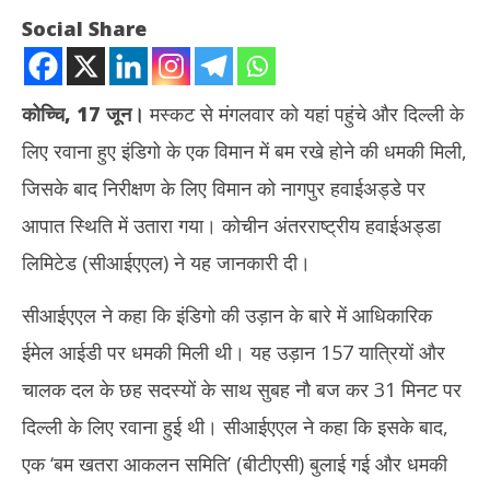
Social Share
कोच्चि, 17 जून।
मस्कट से मंगलवार को यहां पहुंचे और दिल्ली के
लिए रवाना हुए इंडिगो के एक विमान में बम रखे होने की धमकी मिली,
जिसके बाद निरीक्षण के लिए विमान को नागपुर हवाईअड्डे पर
आपात स्थिति में उतारा गया। कोचीन अंतरराष्ट्रीय हवाईअड्डा
NOW VIEWING
लिमिटेड (सीआईएएल) ने यह जानकारी दी।
कोच्चि-दिल्ली इंडिगो विमान में बम की धमकी, निरीक्षण के लिए नागपुर में कराई गई
सीआईएएल ने कहा कि इंडिगो की उड़ान के बारे में आधिकारिक
आपात लैंडिंग
मेरठ
ईमेल आईडी पर धमकी मिली थी। यह उड़ान 157 यात्रियों और
June
की 
17,
Ju
चालक दल के छह सदस्यों के साथ सुबह नौ बज कर 31 मिनट पर
2025
17
दिल्ली के लिए रवाना हुई थी। सीआईएएल ने कहा कि इसके बाद,
20
एक ‘बम खतरा आकलन समिति’ (बीटीएसी) बुलाई गई और धमकी