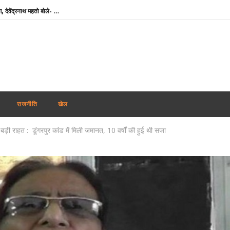
टीडीपीएल की सभी परीक्षाएं रद्द करने की मांग, देवेंद्रनाथ महतो बोले- आश्वासन नहीं, ठोस कार्रवाई चाहिए
राघव चड्ढा ने पीएम मोदी से की मुलाकात, बोले- एक सुबह जो हमेशा याद रहेगी
रिजिजू का राहुल गांधी पर निशाना, बोले- महिला आरक्षण विधेयक के समर्थन में नहीं होनी चाहिए दिक्कत
IIT Delhi Convocation: PM मोदी आज आईआईटी दिल्ली के 57वें दीक्षांत समारोह में होंगे शामिल, ‘परम प्रज्ञा’ सुपरकंप्यूटिंग सेंटर का करेंगे उद्घाटन
Weather Update : देश के कई हिस्सों में भारी बारिश का अलर्ट, दिल्ली-NCR में जलभराव से बिगड़े हालात
उत्तराखंड में जमीन के लिए सीएम धामी से पंत ने मांगी मदद, बोले- ‘अपने पहाड़ के लोगों के बीच रहना चाहता हूं’
राजनीति
खेल
सलमान खान के घर के बाहर ड्यूटी पर तैनात पुलिसकर्मी की मौत, हार्ट अटैक की आशंका
़ी राहत : डूंगरपुर कांड में मिली जमानत, 10 वर्षों की हुई थी सजा
Chamba Bus Accident : चंबा में दर्दनाक बस हादसा, ड्राइवर-कंडक्टर समेत 7 की मौत; 11 घायल
मायावती का सपा पर हमला, बोलीं- ‘PDA’ में पिछड़े से अब ‘पंडित’ तक पहुंची राजनीति
India-Cyprus Agreement : भारतीय कामगारों के लिए बड़ी पहल, भारत-साइप्रस माइग्रेशन समझौते को जल्द अंतिम रूप देने पर जोर
टीडीपीएल की सभी परीक्षाएं रद्द करने की मांग, देवेंद्रनाथ महतो बोले- आश्वासन नहीं, ठोस कार्रवाई चाहिए