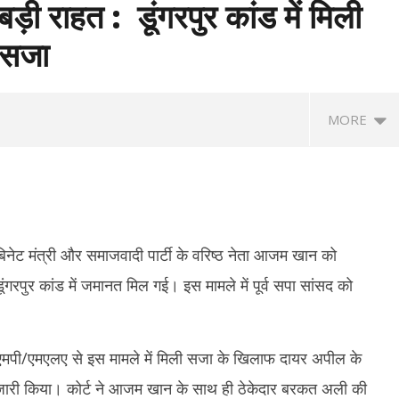
़ी राहत : डूंगरपुर कांड में मिली
ी सजा
MORE
ैबिनेट मंत्री और समाजवादी पार्टी के वरिष्ठ नेता आजम खान को
डूंगरपुर कांड में जमानत मिल गई। इस मामले में पूर्व सपा सांसद को
भी परीक्षाएं रद्द करने की मांग,
राघव चड्ढा ने पीएम मोदी से की मुलाकात, बोले-
रिज
हतो बोले- आश्वासन नहीं, ठोस कार्रवाई
एक सुबह जो हमेशा याद रहेगी
आरक
ालय एमपी/एमएलए से इस मामले में मिली सजा के खिलाफ दायर अपील के
दि
September
ारी किया। कोर्ट ने आजम खान के साथ ही ठेकेदार बरकत अली की
ber
S
10, 2025