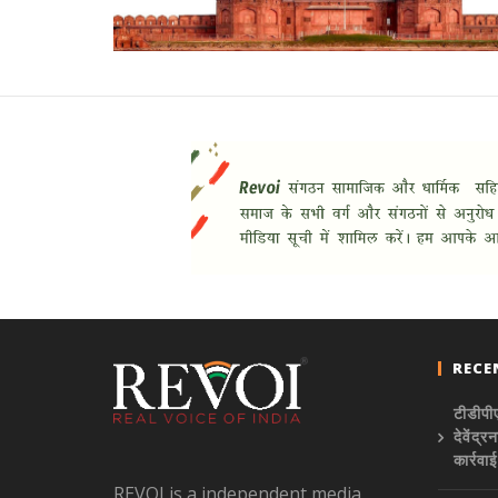
RECE
टीडीपीए
देवेंद
कार्रवा
REVOI is a independent media