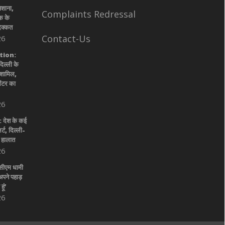
िशाना,
Complaints Redressal
क के
दिक्कत
Contact-Us
26
tion:
ल्ली के
े शामिल,
सेंटर का
26
ेश के कई
र्ट, दिल्ली-
 हालात
26
 सीएम धामी
अपने पहाड़
ूं’
26