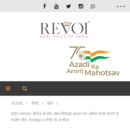
HOME
हिन्दी
खेल
बॉर्डर-गावस्कर सीरीज के बीच ऑस्ट्रेलियाई कप्तान पैट कमिंस निजी करणों से
स्वदेश लौटे, हेजलवुड व वॉर्नर भी अनफिट