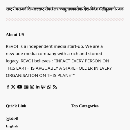
राष्ट्रीय
राजनीति
अंतरराष्ट्रीय
खेल
राज्य
चुनाव
कारोबार
देश-विदेश
बॉलीवुड
मनोरंजन
व्याप
About US
REVOI is a independent media start-up. We are a
new-age media company with a rich and storied
legacy. REVOI believes : “INFACT EVERY PERSON ON
THIS EARTH IS ARGUABLY A STAKEHOLDER IN EVERY
ORGANISATION ON THIS PLANET”
Quick Link
Top Categories
ગુજરાતી
English