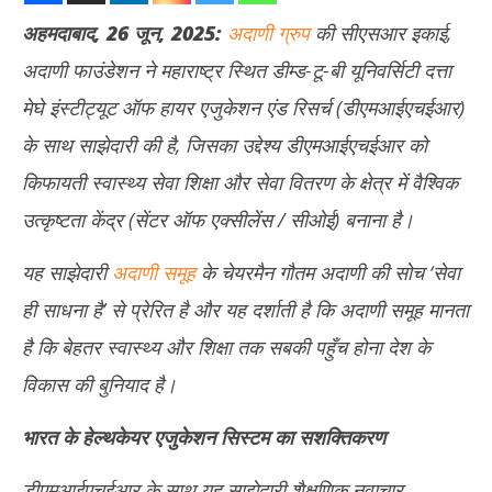
अहमदाबाद
, 26
जून
,
2025:
अदाणी ग्रुप
की सीएसआर इकाई,
अदाणी फाउंडेशन ने महाराष्ट्र स्थित डीम्ड-टू-बी यूनिवर्सिटी दत्ता
मेघे इंस्टीट्यूट ऑफ हायर एजुकेशन एंड रिसर्च (डीएमआईएचईआर)
के साथ साझेदारी की है, जिसका उद्देश्य डीएमआईएचईआर को
किफायती स्वास्थ्य सेवा शिक्षा और सेवा वितरण के क्षेत्र में वैश्विक
NOW VIEWING
उत्कृष्टता केंद्र (सेंटर ऑफ एक्सीलेंस / सीओई) बनाना है।
‘सेवा ही साधना है’ की राह पर अदाणी और डीएमआईएचईआर आए साथ
दुबई
यह साझेदारी
अदाणी समूह
के चेयरमैन गौतम अदाणी की सोच ‘सेवा
को 
June
Ju
25,
ही साधना है’ से प्रेरित है और यह दर्शाती है कि अदाणी समूह मानता
25
2025
है कि बेहतर स्वास्थ्य और शिक्षा तक सबकी पहुँच होना देश के
20
विकास की बुनियाद है।
भारत के हेल्थकेयर एजुकेशन सिस्टम का सशक्तिकरण
डीएमआईएचईआर के साथ यह साझेदारी शैक्षणिक नवाचार,