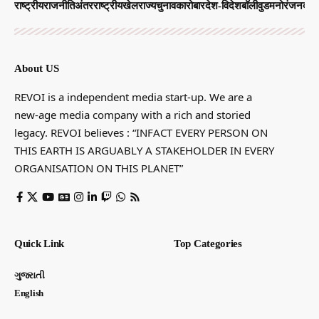
राष्ट्रीय
राजनीति
अंतरराष्ट्रीय
खेल
राज्य
चुनाव
कारोबार
देश-विदेश
बॉलीवुड
मनोरंजन
व्याप
About US
REVOI is a independent media start-up. We are a
new-age media company with a rich and storied
legacy. REVOI believes : “INFACT EVERY PERSON ON
THIS EARTH IS ARGUABLY A STAKEHOLDER IN EVERY
ORGANISATION ON THIS PLANET”
Quick Link
Top Categories
ગુજરાતી
English