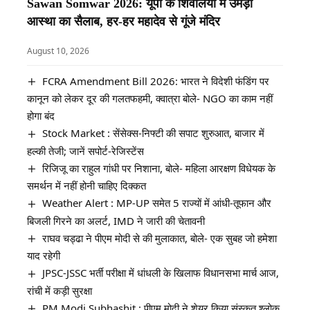
Sawan Somwar 2026: यूपी के शिवालयों में उमड़ा
आस्था का सैलाब, हर-हर महादेव से गूंजे मंदिर
August 10, 2026
FCRA Amendment Bill 2026: भारत ने विदेशी फंडिंग पर
कानून को लेकर दूर की गलतफहमी, क्वात्रा बोले- NGO का काम नहीं
होगा बंद
Stock Market : सेंसेक्स-निफ्टी की सपाट शुरुआत, बाजार में
हल्की तेजी; जानें सपोर्ट-रेजिस्टेंस
रिजिजू का राहुल गांधी पर निशाना, बोले- महिला आरक्षण विधेयक के
समर्थन में नहीं होनी चाहिए दिक्कत
Weather Alert : MP-UP समेत 5 राज्यों में आंधी-तूफान और
बिजली गिरने का अलर्ट, IMD ने जारी की चेतावनी
राघव चड्ढा ने पीएम मोदी से की मुलाकात, बोले- एक सुबह जो हमेशा
याद रहेगी
JPSC-JSSC भर्ती परीक्षा में धांधली के खिलाफ विधानसभा मार्च आज,
रांची में कड़ी सुरक्षा
PM Modi Subhashit : पीएम मोदी ने शेयर किया संस्कृत श्लोक,