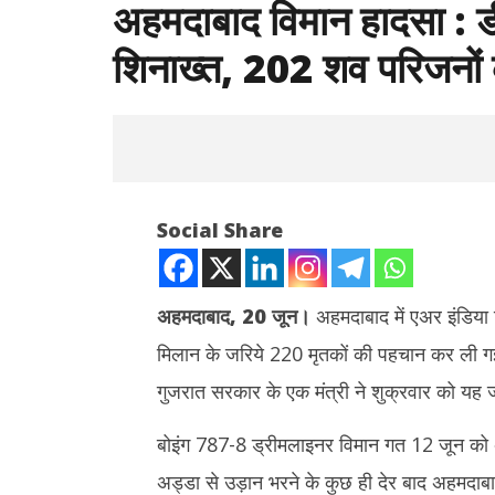
अहमदाबाद विमान हादसा : ड
शिनाख्त, 202 शव परिजनों क
Social Share
अहमदाबाद, 20 जून।
अहमदाबाद में एअर इंडिया
मिलान के जरिये 220 मृतकों की पहचान कर ली गई 
NOW VIEWING
गुजरात सरकार के एक मंत्री ने शुक्रवार को यह
अहमदाबाद विमान हादसा : डीएनए मिलान से 220
झारखंड : छा
मृतकों की हुई शिनाख्त, 202 शव परिजनों को सौंपे
बातचीत खत्म
बोइंग 787-8 ड्रीमलाइनर विमान गत 12 जून को अ
गए
June
अड्डा से उड़ान भरने के कुछ ही देर बाद अहमदाबा
June
20,