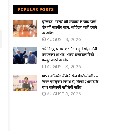
POPULAR POSTS
झारखंड : छात्रों की सरकार के साथ पहले
दौर की बातचीत खत्म, आंदोलन जारी रखने
पर अडिग
AUGUST 8, 2026
‘मेरे मित्र, धन्यवाद’ : नेतन्याहू ने पीएम मोदी
का जताया आभार, भारत-इजराइल रिश्ते
मजबूत करने पर जोर
AUGUST 8, 2026
NSF कॉन्क्लेव में बोले खेल मंत्री मांडविया-
‘चयन प्रक्रिया निष्पक्ष हो, किसी एथलीट के
साथ नाइंसाफी नहीं होनी चाहिए’
AUGUST 8, 2026
 कॉन्क्लेव में बोले खेल मंत्री मांडविया- ‘चयन
तमिलनाडु के सीएम विजय को राहत : पत्नी संगीता
क्रिया निष्पक्ष हो, किसी एथलीट के साथ
वापस ली तलाक की अर्जी
ंसाफी नहीं होनी चाहिए’
June
ne
20,