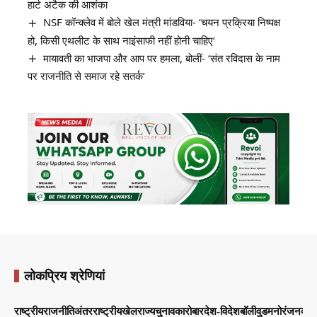
हार्ट अटैक की आशंका
NSF कॉन्क्लेव में बोले खेल मंत्री मांडविया- ‘चयन प्रक्रिया निष्पक्ष
हो, किसी एथलीट के साथ नाइंसाफी नहीं होनी चाहिए’
मायावती का भाजपा और आप पर हमला, बोलीं- ‘संत रविदास के नाम
पर राजनीति से समाज रहे सतर्क’
लोकप्रिय श्रेणियां
राष्ट्रीय
राजनीति
अंतरराष्ट्रीय
खेल
राज्य
चुनाव
कारोबार
देश-विदेश
बॉलीवुड
मनोरंजन
व्याप